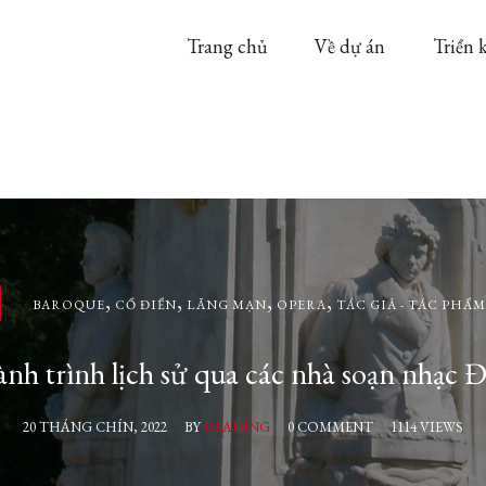
Trang chủ
Về dự án
Triển 
,
,
,
,
BAROQUE
CỔ ĐIỂN
LÃNG MẠN
OPERA
TÁC GIẢ - TÁC PHẨM
nh trình lịch sử qua các nhà soạn nhạc 
20 THÁNG CHÍN, 2022
BY
READING
0 COMMENT
1114 VIEWS