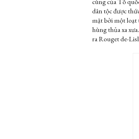
cùng của Tổ quốc
dân tộc được thứ
mặt bởi một loạt 
hùng thủa xa xưa
ra Rouget de-Lis