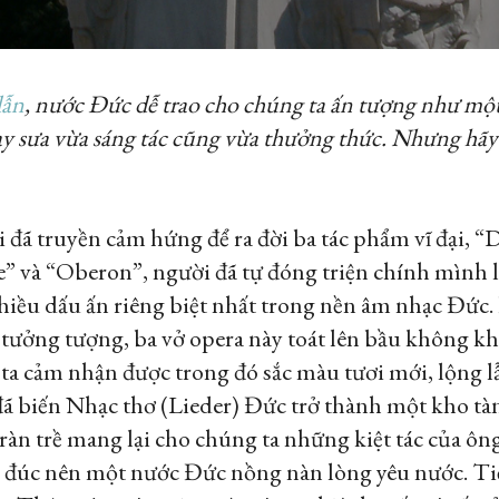
dẫn
, nước Đức dễ trao cho chúng ta ấn tượng như một
y sưa vừa sáng tác cũng vừa thưởng thức. Nhưng hãy 
tài đã truyền cảm hứng để ra đời ba tác phẩm vĩ đại, 
e” và “Oberon”, người đã tự đóng triện chính mình
nhiều dấu ấn riêng biệt nhất trong nền âm nhạc Đức.
í tưởng tượng, ba vở opera này toát lên bầu không 
 ta cảm nhận được trong đó sắc màu tươi mới, lộng 
 đã biến Nhạc thơ (Lieder) Đức trở thành một kho tà
àn trề mang lại cho chúng ta những kiệt tác của ông
đúc nên một nước Đức nồng nàn lòng yêu nước. Tiến