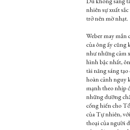
Dù không sáng tác
nhiên sự xuất sắc
trở nên mờ nhạt.
Weber may mắn có 
của ông ấy cũng 
như những cảm xú
hình bậc nhất, ô
tài năng sáng tạo
hoàn cảnh nguy k
mạnh theo nhịp đ
những dưỡng chất
cống hiến cho Tổ
của Tự nhiên, với
thoại của người d