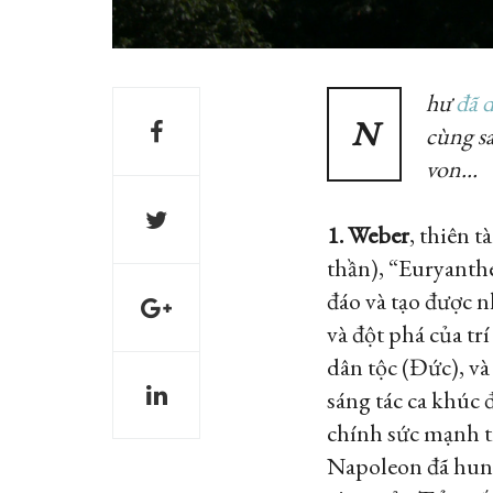
hư
đã 
N
cùng sa
von…
1. Weber
, thiên 
thần), “Euryanth
đáo và tạo được 
và đột phá của tr
dân tộc (Đức), và
sáng tác ca khúc
chính sức mạnh tr
Napoleon đã hun 