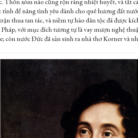
. Thôn xóm nào cũng rộn ràng nhiệt huyết, và tất c
c tỉnh để nâng tình yêu dành cho quê hương đất nước
trận thua tan tác, và niềm tự hào dân tộc đã được 
. Pháp, với mục đích tương tự là vay mượn nghệ thuậ
le
; còn nước Đức đã sản sinh ra nhà thơ Korner và n