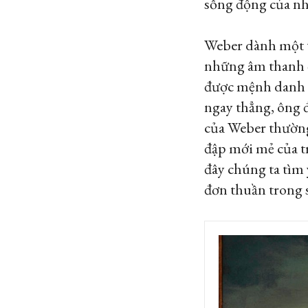
sống động của nh
Weber dành một t
những âm thanh đầ
được mệnh danh l
ngay thẳng, ông 
của Weber thường
đập mới mẻ của t
đây chúng ta tìm 
đơn thuần trong s