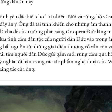
ững dấu ấn này.
ình yêu đặc biệt cho Tự nhiên. Núi và rừng, hồ và s
y ẩn ý. Ông đã tài tình khiến cho những âm thanh nà
à cha đẻ của trường phái sáng tác opera Đức lãng m
đưa tình cảm dân tộc của người dân Đức vào trong
 bắt nguồn từ những giai điệu thượng cổ vẫn còn va
rái tim người dân Đức gửi gắm mối rung cảm qua h
ý nghĩa tối hậu trong các tác phẩm nghệ thuật của 
áng tác của ông.