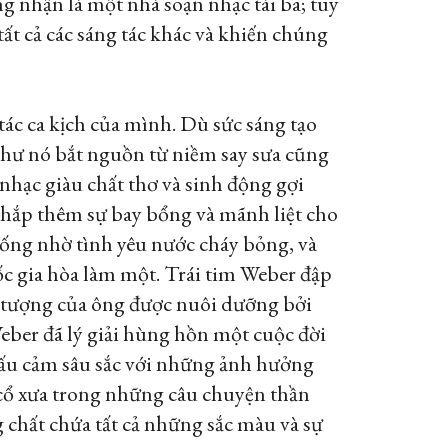
g nhận là một nhà soạn nhạc tài ba; tuy
tất cả các sáng tác khác và khiến chúng
ác ca kịch của mình. Dù sức sáng tạo
hư nó bắt nguồn từ niềm say sưa cũng
hạc giàu chất thơ và sinh động gợi
chắp thêm sự bay bổng và mãnh liệt cho
sống nhờ tình yêu nước cháy bỏng, và
c gia hòa làm một. Trái tim Weber đập
 tượng của ông được nuôi dưỡng bởi
ber đã lý giải hùng hồn một cuộc đời
hấu cảm sâu sắc với những ảnh hưởng
c cổ xưa trong những câu chuyện thần
 chất chứa tất cả những sắc màu và sự