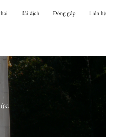
khai
Bài dịch
Đóng góp
Liên hệ
Đức