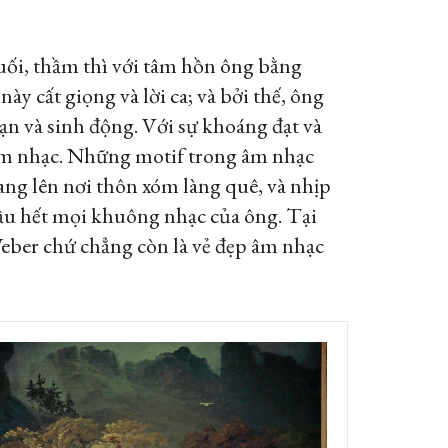
uối, thầm thì với tâm hồn ông bằng
y cất giọng và lời ca; và bởi thế, ông
ạn và sinh động. Với sự khoáng đạt và
 âm nhạc. Những motif trong âm nhạc
ng lên nơi thôn xóm làng quê, và nhịp
ầu hết mọi khuông nhạc của ông. Tại
Weber chứ chẳng còn là vẻ đẹp âm nhạc