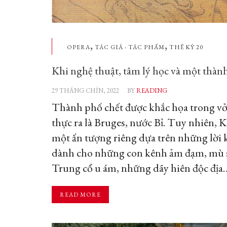
,
,
OPERA
TÁC GIẢ - TÁC PHẨM
THẾ KỶ 20
Khi nghệ thuật, tâm lý học và một thàn
29 THÁNG CHÍN, 2022
BY
READING
Thành phố chết được khắc họa trong vở 
thực ra là Bruges, nước Bỉ. Tuy nhiên, 
một ấn tượng riêng dựa trên những lời 
dành cho những con kênh ảm đạm, mù 
Trung cổ u ám, những dãy hiên độc địa
READ MORE