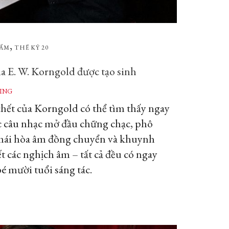
,
HẨM
THẾ KỶ 20
a E. W. Korngold được tạo sinh
ING
ết của Korngold có thể tìm thấy ngay
ác câu nhạc mở đầu chững chạc, phô
 mái hòa âm đồng chuyển và khuynh
t các nghịch âm – tất cả đều có ngay
é mười tuổi sáng tác.