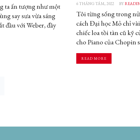
6 THÁNG TÁM, 2022
BY
READI
g ta ấn tượng như một
Tôi từng sống trong nử
ùng say sưa vừa sáng
cách Đại học Mỏ chỉ và
t đầu với Weber, đầy
chiếc loa tồi tàn cũ kỹ 
cho Piano của Chopin s
READ MORE