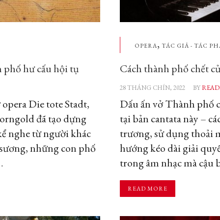
,
OPERA
TÁC GIẢ - TÁC P
h phố hư cấu hội tụ
Cách thành phố chết củ
28 THÁNG CHÍN, 2022
BY
READ
opera Die tote Stadt,
Dấu ấn vở Thành phố ch
Korngold đã tạo dựng
tại bản cantata này – c
kể nghe từ người khác
trương, sử dụng thoải
sương, những con phố
hướng kéo dài giải quyế
…
trong âm nhạc mà cậu b
READ MORE