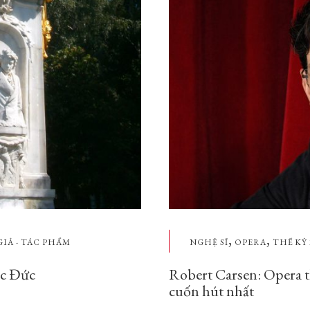
,
,
GIẢ - TÁC PHẨM
NGHỆ SĨ
OPERA
THẾ KỶ 
ạc Đức
Robert Carsen: Opera t
cuốn hút nhất