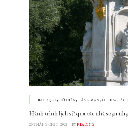
,
,
,
,
BAROQUE
CỔ ĐIỂN
LÃNG MẠN
OPERA
TÁC 
Hành trình lịch sử qua các nhà soạn nh
20 THÁNG CHÍN, 2022
BY
READING