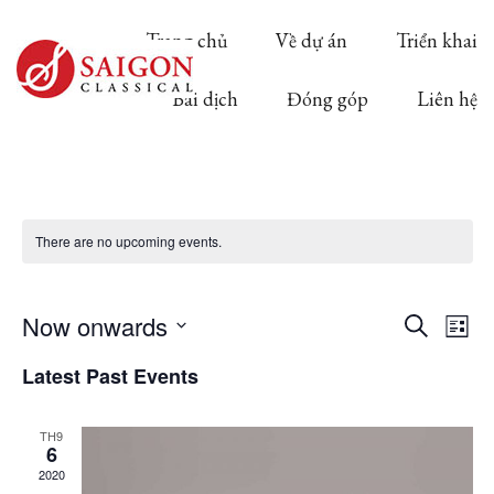
Trang chủ
Về dự án
Triển khai
Bài dịch
Đóng góp
Liên hệ
There are no upcoming events.
Ev
Now onwards
Event
Search
List
Select
Vi
Latest Past Events
Searc
date.
Na
TH9
and
6
2020