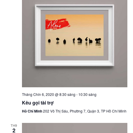
View
Navig
Tháng Chín 6, 2020 @ 8:30 sáng
-
10:30 sáng
Kêu gọi tài trợ
Hồ Chí Minh
202 Võ Thị Sáu, Phường 7, Quận 3, TP Hồ Chí Minh
TH9
2