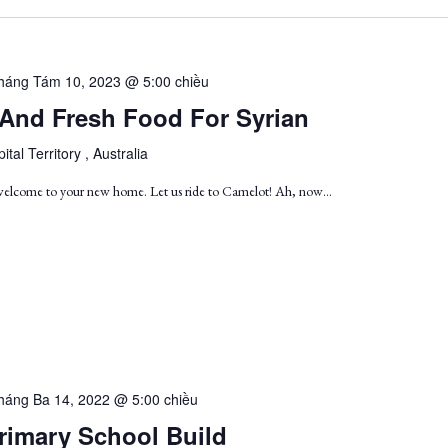
háng Tám 10, 2023 @ 5:00 chiều
 And Fresh Food For Syrian
ital Territory , Australia
 welcome to your new home. Let us ride to Camelot! Ah, now…
háng Ba 14, 2022 @ 5:00 chiều
rimary School Build