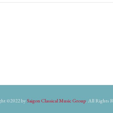
ght ©2022 by
Saigon Classical Music Group
. All Rights 