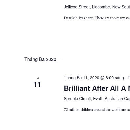
Jellicoe Street, Lidcombe, New Sout
Dear Mr. President, There are too many stat
Tháng Ba 2020
Tháng Ba 11, 2020 @ 8:00 sáng
-
T
T4
11
Brilliant After All
Sproule Circuit, Evatt, Australian Cap
72 million children around the world are n