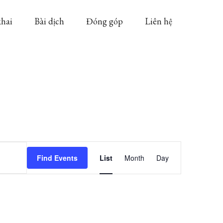
khai
Bài dịch
Đóng góp
Liên hệ
Event
Find Events
List
Month
Day
Views
Navigation