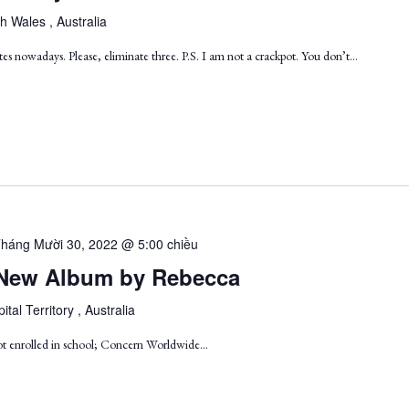
h Wales , Australia
es nowadays. Please, eliminate three. P.S. I am not a crackpot. You don’t…
háng Mười 30, 2022 @ 5:00 chiều
 A New Album by Rebecca
ital Territory , Australia
ot enrolled in school; Concern Worldwide...