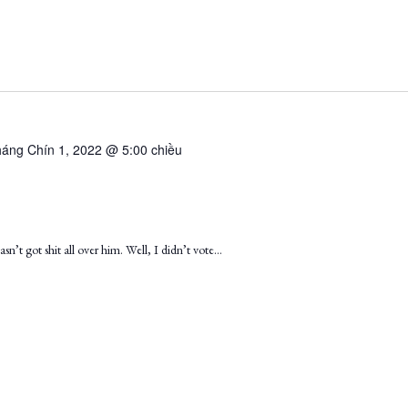
áng Chín 1, 2022 @ 5:00 chiều
sn’t got shit all over him. Well, I didn’t vote…