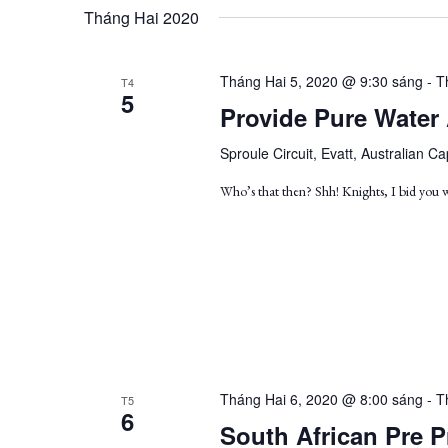
by
date.
Views
Tháng Hai 2020
Keyword.
Navigation
Tháng Hai 5, 2020 @ 9:30 sáng
-
T
T4
5
Provide Pure Water
Sproule Circuit, Evatt, Australian Cap
Who’s that then? Shh! Knights, I bid you
Tháng Hai 6, 2020 @ 8:00 sáng
-
T
T5
6
South African Pre P